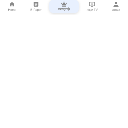
सबस्क्राईब
Home
E-Paper
लाईव्ह TV
सकाळ+
⌄
Marathi News
⌄
About Esakal
⌄
Digital Products
⌄
Sakal Programs