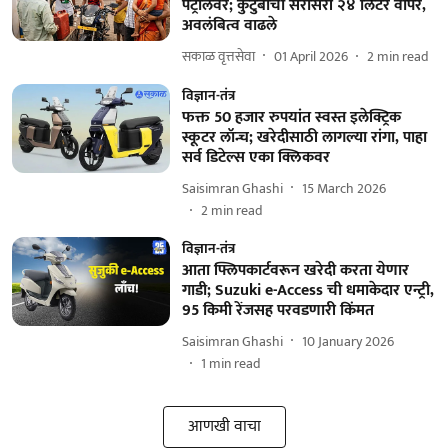
पेट्रोलवर; कुटुंबाचा सरासरी २४ लिटर वापर,
अवलंबित्व वाढले
सकाळ वृत्तसेवा
01 April 2026
2
min read
विज्ञान-तंत्र
फक्त 50 हजार रुपयांत स्वस्त इलेक्ट्रिक
स्कूटर लॉन्च; खरेदीसाठी लागल्या रांगा, पाहा
सर्व डिटेल्स एका क्लिकवर
Saisimran Ghashi
15 March 2026
2
min read
विज्ञान-तंत्र
आता फ्लिपकार्टवरून खरेदी करता येणार
गाडी; Suzuki e-Access ची धमाकेदार एन्ट्री,
95 किमी रेंजसह परवडणारी किंमत
Saisimran Ghashi
10 January 2026
1
min read
आणखी वाचा