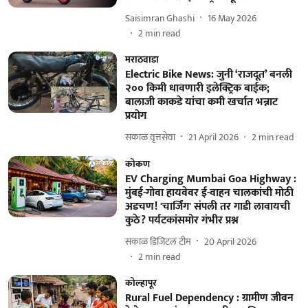
Saisimran Ghashi
16 May 2026
2
min read
मराठवाडा
Electric Bike News: जुनी ‘राजदूत’ बनली
२०० किमी धावणारी इलेक्ट्रिक बाईक;
बालाजी काकडे यांचा कमी खर्चात भन्नाट
प्रयोग
सकाळ वृत्तसेवा
21 April 2026
2
min read
कोकण
EV Charging Mumbai Goa Highway :
मुंबई-गोवा हायवेवर ई-वाहन चालकांची मोठी
अडचण! 'चार्जिंग' संपली तर गाडी लावायची
कुठे? पर्यटकांसमोर गंभीर प्रश्न
सकाळ डिजिटल टीम
20 April 2026
2
min read
कोल्हापूर
Rural Fuel Dependency : ग्रामीण जीवन