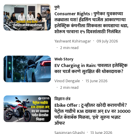
पुणे
Consumer Rights : पुणेकर युवकाच्या
लढ्याला यश! हँडलिंग चार्जेस आकारणाऱ्या
इलेक्ट्रिक कंपनीला शिकवला कायद्याचा धडा,
शोरूम परवाना १५ दिवसांसाठी निलंबित
Yashwant Kshirsagar
09 July 2026
2
min read
Web Story
EV Charging in Rain: पावसात इलेक्ट्रिक
कार चार्ज करणे सुरक्षित की धोकादायक?
Vinod Dengale
15 June 2026
2
min read
विज्ञान-तंत्र
Ebike Offer : टू-व्हीलर खरेदी करायचीये?
पेट्रोल गाडीचे KM दाखवा अन् EV वर 30000
पर्यंत कॅशबॅक मिळवा, 'इथे' सुरुय भन्नाट
ऑफर
Saisimran Ghashi
13 June 2026