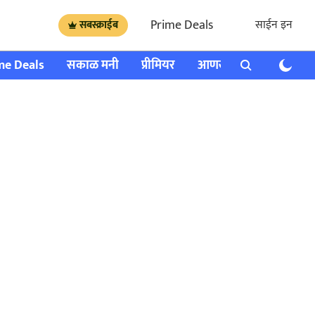
Prime Deals
साईन इन
सबस्क्राईब
me Deals
सकाळ मनी
प्रीमियर
आणखी
राशी भविष्य