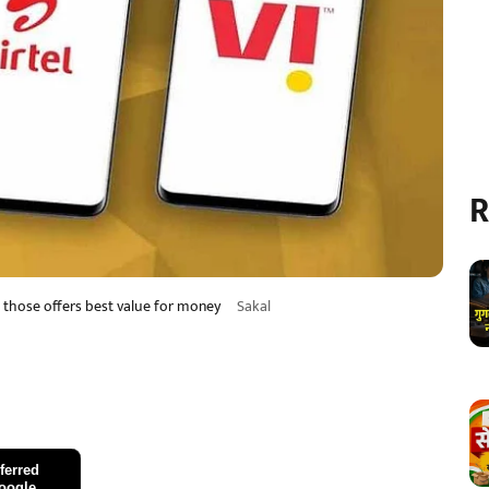
R
a those offers best value for money
Sakal
ferred
oogle