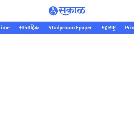
rime
साप्ताहिक
Studyroom Epaper
महाराष्ट्र
Pri