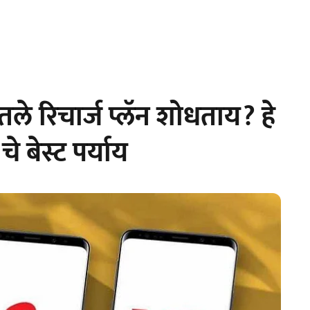
ले रिचार्ज प्लॅन शोधताय? हे
े बेस्ट पर्याय