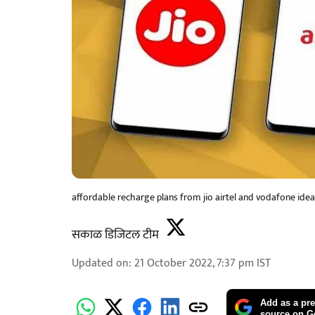
affordable recharge plans from jio airtel and vodafone ide
सकाळ डिजिटल टीम
Updated on
:
21 October 2022, 7:37 pm
IST
Add as a pre
source on G