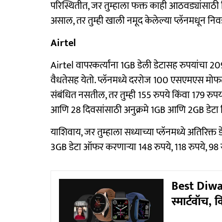
परिस्थितीत, जर तुम्हाला फक्त काही आठवड्यांसाठी
असाल, तर तुम्ही खाली नमूद केलेल्या प्लॅनमधून नि
Airtel
Airtel वापरकर्त्यांना 1GB डेली डेटासह रुपयांचा 209
वैधतेसह येतो. प्लॅनमध्ये दररोज 100 एसएमएस मोफत 
संबंधित नसतील, तर तुम्ही 155 रुपये किंवा 179 रुपय
आणि 28 दिवसांसाठी अनुक्रमे 1GB आणि 2GB डेटा
याशिवाय, जर तुम्हाला सध्याच्या प्लॅनमध्ये अतिरिक्
3GB डेटा ऑफर करणार्‍या 148 रुपये, 118 रुपये, 98 
Best Diwali
स्मार्टवॉच,