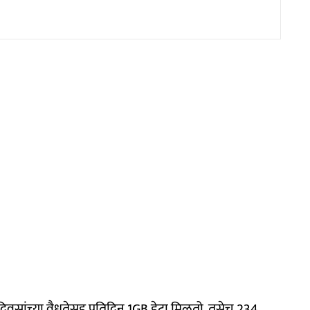
दिवसांच्या वैधतेसह प्रतिदिन 1GB डेटा मिळतो. तसेच 234