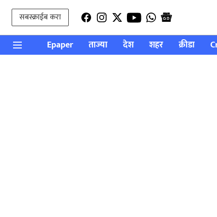
सबस्क्राईब करा
Epaper
ताज्या
देश
शहर
क्रीडा
C