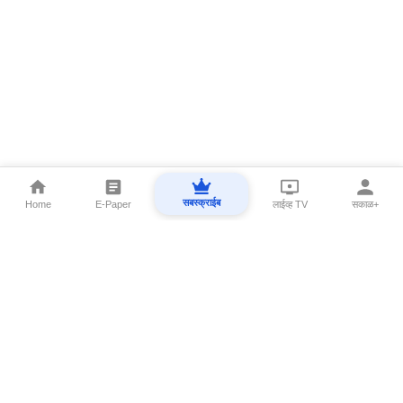
सबस्क्राईब
Home
E-Paper
लाईव्ह TV
सकाळ+
⌄
Marathi News