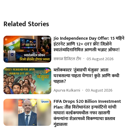
Related Stories
Jio Independence Day Offer: 15 महिने
इंटरनेट आणि 12+ OTT फ्री! जिओने
स्वातंत्र्यदिनानिमित्त आणली भन्नाट ऑफर!
सकाळ डिजिटल टीम
05 August 2026
ब्लॉकबस्टर 'तुंबाडची मंजुळा' आता
घरबसल्या पाहता येणार! कुठे आणि कधी
पाहाल?
Apurva Kulkarni
03 August 2026
FIFA Drops $20 Billion Investment
Plan: तीव्र विरोधानंतर इन्फांटिनो यांची
माघारl वर्ल्डकपमधील नफा खासगी
कंपन्यांना शेअरमध्ये विकण्याचा प्रस्ताव
गुंडाळला