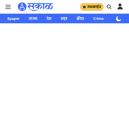
सबस्क्राईब
Epaper
ताज्या
देश
शहर
क्रीडा
Crime
साप्ताहिक