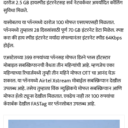
दररोज 2.5 GB हायस्पीड इंटरनेटसह सर्व नेटवर्कवर अमर्यादित कॉलिंग
सुविधा मिळते.
यासोबतच या प्लॅनमध्ये दररोज 100 मोफत एसएमएसही मिळतात.
प्लॅनमध्ये तुम्हाला 28 दिवसांसाठी पूर्ण 70 GB इंटरनेट डेटा मिळेल. स्पष्ट
करा की हाय स्पीड इंटरनेट मर्यादा संपल्यानंतर इंटरनेट स्पीड 64Kbps
होईल.
एअरटेलच्या 399 रुपयांच्या प्लॅनसह मोफत डिस्ने प्लस हॉटस्टार
मोबाइल सबस्क्रिप्शनची वैधता तीन महिन्यांची आहे. म्हणजेच एका
महिन्याच्या रिचार्जमध्ये तुम्ही तीन महिने मोफत OTT चा आनंद घेऊ
शकाल. या प्लॅनमध्ये Airtel Xstream मोबाईल सबस्क्रिप्शन देखील
उपलब्ध आहे. तसेच तुम्हाला विंक म्युझिकचे मोफत सबस्क्रिप्शन आणि
मोफत हॅलो ट्यून्स देखील मिळतात. एवढेच नाही तर 100 रुपयांचा
कॅशबॅक देखील FASTag वर प्लॅनसोबत उपलब्ध आहे.