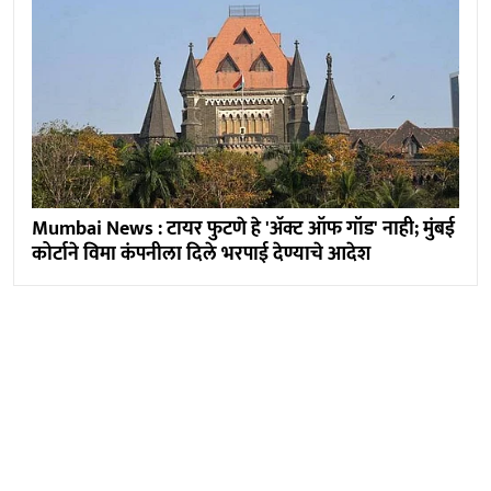
Mumbai News : टायर फुटणे हे 'अ‍ॅक्ट ऑफ गॉड' नाही; मुंबई
कोर्टाने विमा कंपनीला दिले भरपाई देण्याचे आदेश