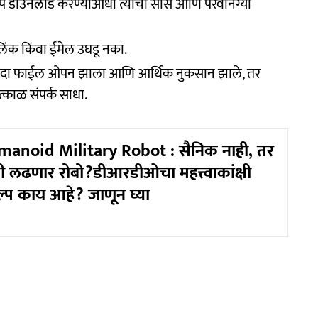
ॅप डाउनलोड करण्याआधी त्याचा सोर्स आणि परवानग्या
िंक किंवा ईमेल उघडू नका.
दा फाईल ओपन झाला आणि आर्थिक नुकसान झाले, तर
त्काळ संपर्क साधा.
noid Military Robot : सैनिक नाही, तर
ी लढणार रोबो?डीआरडीओचा महत्त्वाकांक्षी
ल्प काय आहे? जाणून घ्या