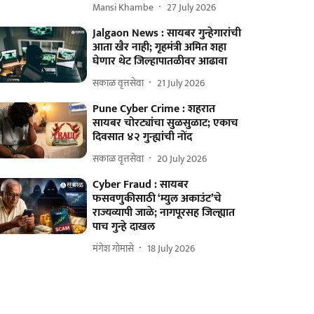
Mansi Khambe
27 July 2026
Jalgaon News : सायबर गुन्हेगारांची
आता खैर नाही; गृहमंत्री अमित शहा
घेणार थेट जिल्हापातळीवर आढावा
सकाळ वृत्तसेवा
21 July 2026
Pune Cyber Crime : शहरात
सायबर चोरट्यांचा सुळसुळाट; एकाच
दिवसात ४२ गुन्ह्यांची नोंद
सकाळ वृत्तसेवा
20 July 2026
Cyber Fraud : सायबर
फसवणुकीसाठी ‘म्युल अकाउंट’चे
राज्यव्यापी जाळे; नागपूरसह जिल्ह्यात
पाच गुन्हे दाखल
मंगेश गोमासे
18 July 2026