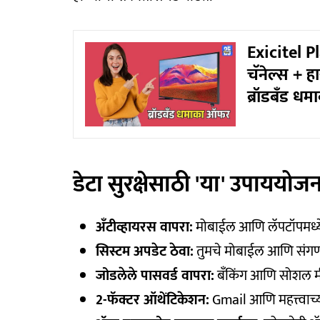
Exicitel P
चॅनेल्स + हा
ब्रॉडबँड ध
डेटा सुरक्षेसाठी 'या' उपाययोज
अँटीव्हायरस वापरा:
मोबाईल आणि लॅपटॉपमध्ये वि
सिस्टम अपडेट ठेवा:
तुमचे मोबाईल आणि संगण
जोडलेले पासवर्ड वापरा:
बँकिंग आणि सोशल मीडि
2-फॅक्टर ऑथेंटिकेशन:
Gmail आणि महत्त्वाच्या