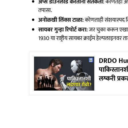
अ‍ॅप्स डाउनलोड करताना सतर्कता:
कोणतेही अ‍
तपासा.
अनोळखी लिंक्स टाळा:
कोणताही संशयास्पद ल
सायबर गुन्हा रिपोर्ट करा:
जर चुका करून एखा
1930 या राष्ट्रीय सायबर क्राईम हेल्पलाइनवर ता
DRDO Huma
पाकिस्तानश
लष्करी प्रक