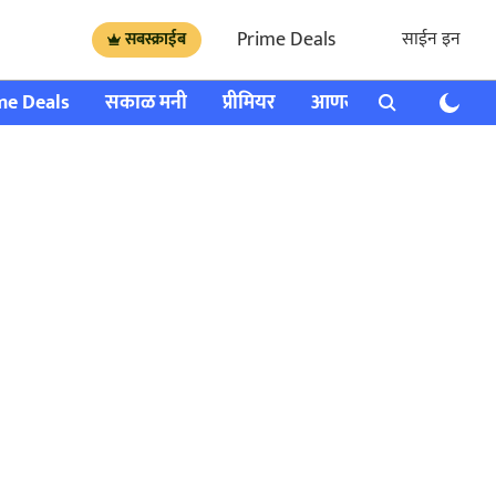
Prime Deals
साईन इन
सबस्क्राईब
me Deals
सकाळ मनी
प्रीमियर
आणखी
राशी भविष्य