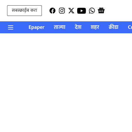
सबस्क्राईब करा
Epaper
ताज्या
देश
शहर
क्रीडा
C