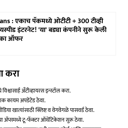
lans : एकाच पॅकमध्ये ओटीटी + 300 टीव्ही
यस्पीड इंटरनेट! 'या' बड्या कंपनीने सुरू केली
माका ऑफर
ना करा
श्वासार्ह अँटीव्हायरस इन्स्टॉल करा.
क कायम अपडेटेड ठेवा.
या खात्यांसाठी क्लिष्ट व वेगवेगळे पासवर्ड ठेवा.
 अ‍ॅप्समध्ये टू-फॅक्टर ऑथेंटिकेशन सुरू ठेवा.