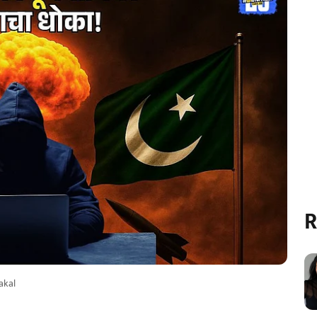
R
akal