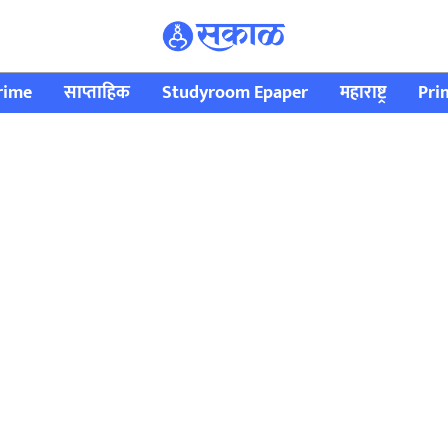
rime
साप्ताहिक
Studyroom Epaper
महाराष्ट्र
Pri