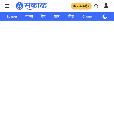
सबस्क्राईब
Epaper
ताज्या
देश
शहर
क्रीडा
Crime
साप्ताहिक