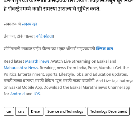
करणे तुमच्या कारसाठी त्रासदायक ठरू शकते. एक्झॉस्टमधून धूर निघणे
हे पॉवरट्रेनमध्ये काही समस्या असल्याचे सूचित करते.
सकाळ+ चे
सदस्य व्हा
ब्रेक घ्या, डोकं चालवा,
कोडे सोडवा
!
शॉपिंगसाठी 'सकाळ प्राईम डील्स'च्या भन्नाट ऑफर्स पाहण्यासाठी
क्लिक करा
.
Read latest
Marathi news
, Watch Live Streaming on Esakal and
Maharashtra News
. Breaking news from India, Pune, Mumbai. Get the
Politics, Entertainment, Sports, Lifestyle, Jobs, and Education updates,
मराठी ताज्या बातम्या, मराठी ब्रेकिंग न्यूज, मराठी ताज्या घडामोडी. And Live taja batmya
on Esakal Mobile App. Download the Esakal Marathi news Channel app
for
Android
and
IOS
.
car
cars
Diesel
Science and Technology
Technology Department