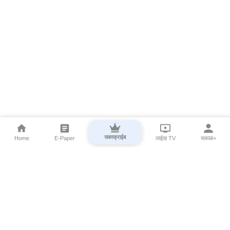
सबस्क्राईब
Home
E-Paper
लाईव्ह TV
सकाळ+