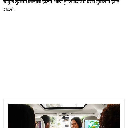
यामुळे तुमच्या कारच्या इंजिन आणि ट्रान्समिशनचे बरेच नुकसान होऊ
शकते.