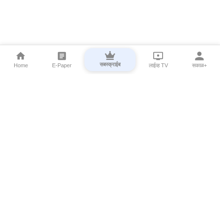
सबस्क्राईब
Home
E-Paper
लाईव्ह TV
सकाळ+
⌄
Marathi News
⌄
About Esakal
⌄
Digital Products