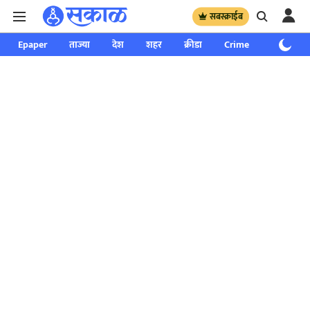
सबस्क्राईब
Epaper
ताज्या
देश
शहर
क्रीडा
Crime
साप्ताहिक