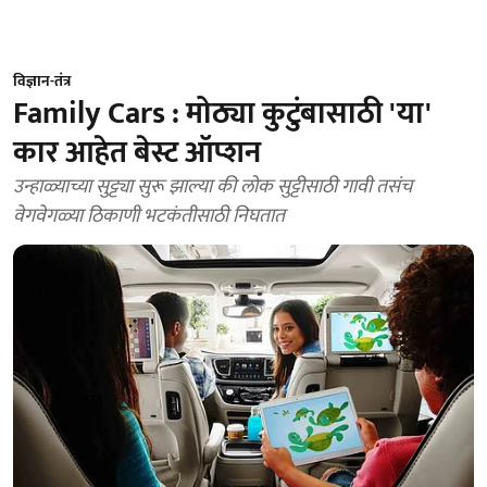
विज्ञान-तंत्र
Family Cars : मोठ्या कुटुंबासाठी 'या'
कार आहेत बेस्ट ऑप्शन
उन्हाळ्याच्या सुट्ट्या सुरू झाल्या की लोक सुट्टीसाठी गावी तसंच
वेगवेगळ्या ठिकाणी भटकंतीसाठी निघतात