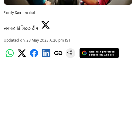
Family Cars
esakal
सकाळ डिजिटल टीम
Updated on
:
28 May 2023, 6:26 pm
IST
Add as a preferred
source on Google