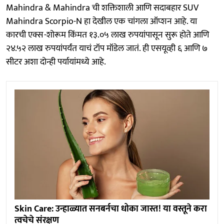
Mahindra & Mahindra ची शक्तिशाली आणि सदाबहार SUV
Mahindra Scorpio-N हा देखील एक चांगला ऑप्शन आहे. या
कारची एक्स-शोरूम किंमत १३.०५ लाख रुपयांपासून सुरू होते आणि
२४.५२ लाख रुपयांपर्यंत याचं टॉप मॉडेल जातं. ही एसयूव्ही ६ आणि ७
सीटर अशा दोन्ही पर्यायांमध्ये आहे.
Skin Care: उन्हाळ्यात सनबर्नचा धोका जास्त! या वस्तूने करा
त्वचेचे संरक्षण