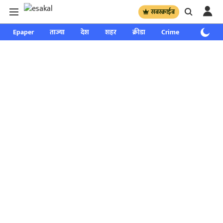
सबस्क्राईब
Epaper
ताज्या
देश
शहर
क्रीडा
Crime
साप्ताहिक