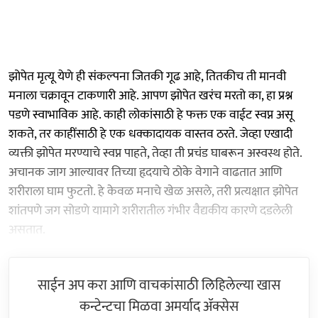
झोपेत मृत्यू येणे ही संकल्पना जितकी गूढ आहे, तितकीच ती मानवी
मनाला चक्रावून टाकणारी आहे. आपण झोपेत खरंच मरतो का, हा प्रश्न
पडणे स्वाभाविक आहे. काही लोकांसाठी हे फक्त एक वाईट स्वप्न असू
शकते, तर काहींसाठी हे एक धक्कादायक वास्तव ठरते. जेव्हा एखादी
व्यक्ती झोपेत मरण्याचे स्वप्न पाहते, तेव्हा ती प्रचंड घाबरून अस्वस्थ होते.
अचानक जाग आल्यावर तिच्या हृदयाचे ठोके वेगाने वाढतात आणि
शरीराला घाम फुटतो. हे केवळ मनाचे खेळ असले, तरी प्रत्यक्षात झोपेत
शांतपणे जग सोडणे यामागे शरीरातील गंभीर वैद्यकीय कारणे दडलेली
असतात.
साईन अप करा आणि वाचकांसाठी लिहिलेल्या खास
कन्टेन्टचा मिळवा अमर्याद ॲक्सेस