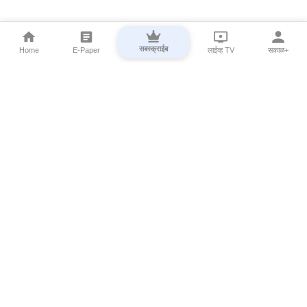
सबस्क्राईब
Home
E-Paper
लाईव्ह TV
सकाळ+
⌄
Marathi News
⌄
About Esakal
⌄
Digital Products
⌄
Sakal Programs