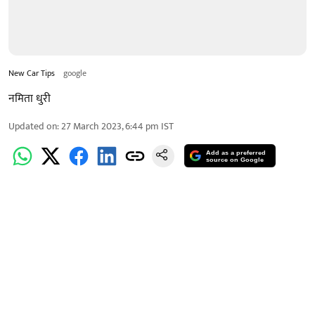
New Car Tips
google
नमिता धुरी
Updated on
:
27 March 2023, 6:44 pm
IST
Add as a preferred
source on Google