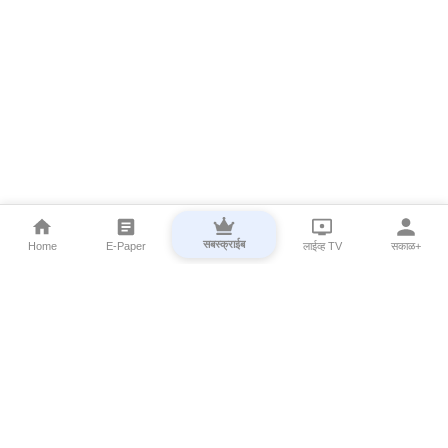
सबस्क्राईब
Home
E-Paper
लाईव्ह TV
सकाळ+
⌄
Marathi News