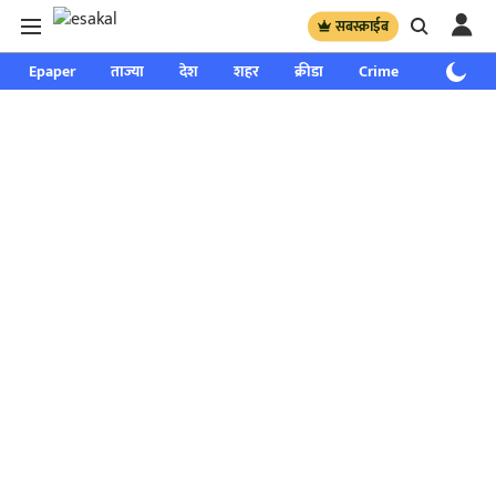
सबस्क्राईब
Epaper
ताज्या
देश
शहर
क्रीडा
Crime
साप्ताहिक