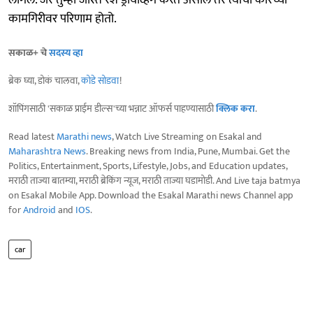
लागेल. जर तुम्ही जास्त रॅश ड्रायव्हिंग करत असाल तर त्याचा कारच्या
कामगिरीवर परिणाम होतो.
सकाळ+ चे
सदस्य व्हा
ब्रेक घ्या, डोकं चालवा,
कोडे सोडवा
!
शॉपिंगसाठी 'सकाळ प्राईम डील्स'च्या भन्नाट ऑफर्स पाहण्यासाठी
क्लिक करा
.
Read latest
Marathi news
, Watch Live Streaming on Esakal and
Maharashtra News
. Breaking news from India, Pune, Mumbai. Get the
Politics, Entertainment, Sports, Lifestyle, Jobs, and Education updates,
मराठी ताज्या बातम्या, मराठी ब्रेकिंग न्यूज, मराठी ताज्या घडामोडी. And Live taja batmya
on Esakal Mobile App. Download the Esakal Marathi news Channel app
for
Android
and
IOS
.
car