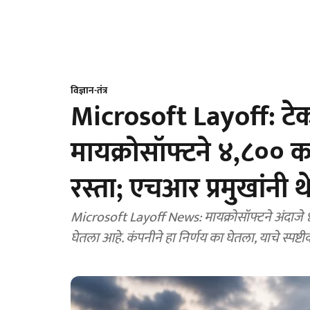
विज्ञान-तंत्र
Microsoft Layoff: टेक क्
मायक्रोसॉफ्टने ४,८०० कर
रस्ता; एचआर प्रमुखांनी
Microsoft Layoff News: मायक्रोसॉफ्टने अंदाजे ४
घेतला आहे. कंपनीने हा निर्णय का घेतला, याचे स्पष्