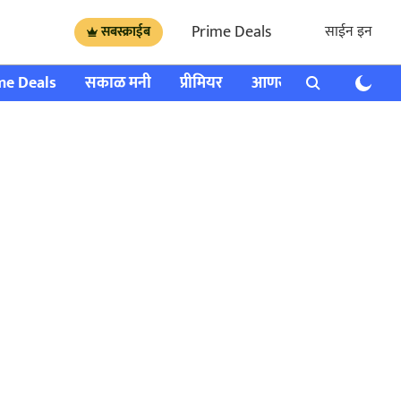
Prime Deals
साईन इन
सबस्क्राईब
me Deals
सकाळ मनी
प्रीमियर
आणखी
राशी भविष्य