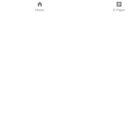
Home
E-Paper
Follow Us
Marathi News
Maharashtra N
Entertainment 
Sports News