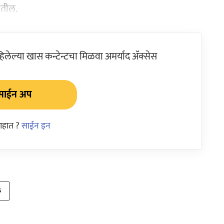
वतील.
ेल्या खास कन्टेन्टचा मिळवा अमर्याद ॲक्सेस
साईन अप
आहात ?
साईन इन
s