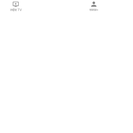
लाईव्ह TV
सकाळ+
l Programs
Print Products
Sakal Saptahik
hka
Family Doctor
 Crowdfunding
Sakal Publications