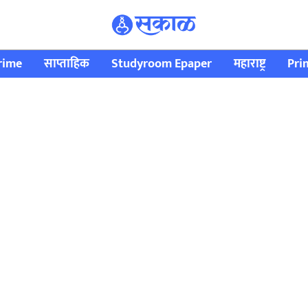
rime
साप्ताहिक
Studyroom Epaper
महाराष्ट्र
Pri