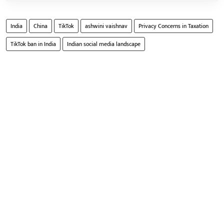
India
China
TikTok
ashwini vaishnav
Privacy Concerns in Taxation
TikTok ban in India
Indian social media landscape