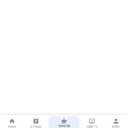
सबस्क्राईब
Home
E-Paper
लाईव्ह TV
सकाळ+