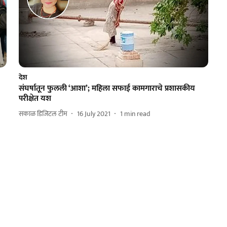
देश
संघर्षातून फुलली ‘आशा’; महिला सफाई कामगाराचे प्रशासकीय
परीक्षेत यश
सकाळ डिजिटल टीम
16 July 2021
1
min read