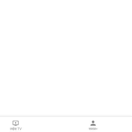
लाईव्ह TV
सकाळ+