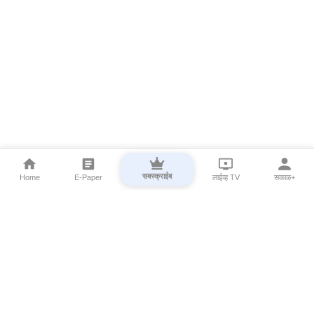
सबस्क्राईब
Home
E-Paper
लाईव्ह TV
सकाळ+