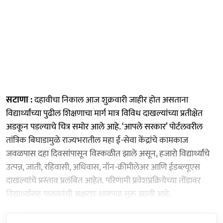
सटाणा :
दहावीचा निकाल आज शुक्रवारी जाहीर होत असताना
विद्यार्थ्यांच्या पुढील शिक्षणाचा मार्ग मात्र विविध दाखल्यांच्या प्रतीक्षेत
अडकून पडल्याचे चित्र समोर आले आहे. ‘आपले सरकार’ पोर्टलवरील
तांत्रिक बिघाडामुळे राज्यभरातील महा ई-सेवा केंद्रांचे कामकाज
जवळपास दहा दिवसांपासून विस्कळीत झाले असून, हजारो विद्यार्थ्यांचे
उत्पन्न, जाती, रहिवासी, अधिवास, नॉन-क्रीमीलेअर आणि ईडब्ल्यूएस
दाखल्यांचे प्रस्ताव प्रलंबित आहेत. परिणामी प्रवेशप्रक्रियेच्या तोंडावर
विद्यार्थ्यांसह पालकांची अक्षरशः धावपळ सुरू झाली आहे.