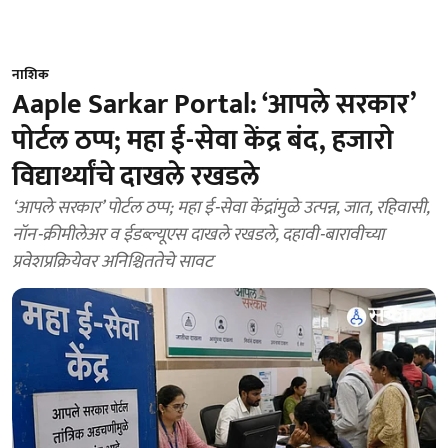
नाशिक
Aaple Sarkar Portal: ‘आपले सरकार’
पोर्टल ठप्प; महा ई-सेवा केंद्र बंद, हजारो
विद्यार्थ्यांचे दाखले रखडले
‘आपले सरकार’ पोर्टल ठप्प; महा ई-सेवा केंद्रांमुळे उत्पन्न, जात, रहिवासी,
नॉन-क्रीमीलेअर व ईडब्ल्यूएस दाखले रखडले, दहावी-बारावीच्या
प्रवेशप्रक्रियेवर अनिश्चिततेचे सावट