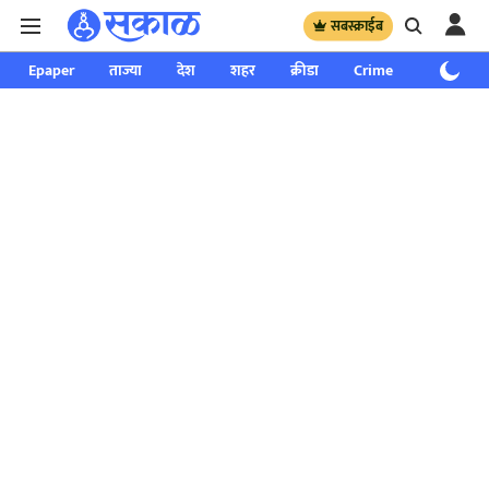
सबस्क्राईब
Epaper
ताज्या
देश
शहर
क्रीडा
Crime
साप्ताहिक