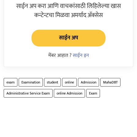
साईन अप करा आणि वाचकांसाठी लिहिलेल्या खास
कन्टेन्टचा मिळवा अमर्याद ॲक्सेस
साईन अप
मेंबर आहात ?
साईन इन
exam
Examination
student
online
Admission
MahaDBT
Administrative Service Exam
online Admission
Exam