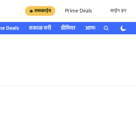
Prime Deals
साईन इन
सबस्क्राईब
me Deals
सकाळ मनी
प्रीमियर
आणखी
राशी भविष्य