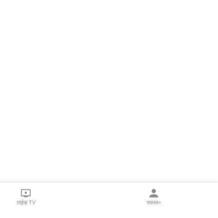
लाईव्ह TV
सकाळ+