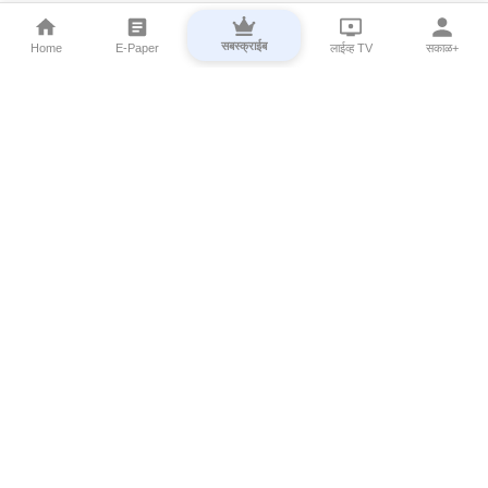
सबस्क्राईब
Home
E-Paper
लाईव्ह TV
सकाळ+
⌄
Marathi News
⌄
About Esakal
⌄
Digital Products
⌄
Sakal Programs