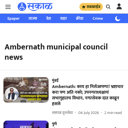
सबस्क्राईब
Epaper
ताज्या
देश
शहर
क्रीडा
Crime
साप्ताहिक
Ambernath municipal council
news
मुंबई
Ambernath: काय हा निर्लज्जपणा! भ्रष्टाचार
करा पण अति नको; उपनगराध्यक्षाचं
सभागृहातच विधान, नगरसेवक दात काढून
हसले
सकाळ वृत्तसेवा
04 July 2026
2
min read
पुणे