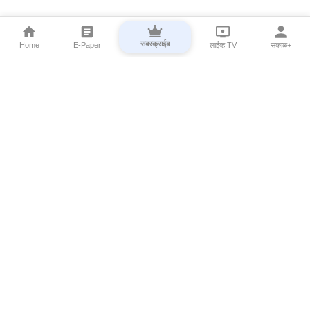
सबस्क्राईब
Home
E-Paper
लाईव्ह TV
सकाळ+
⌄
Marathi News
⌄
About Esakal
⌄
Digital Products