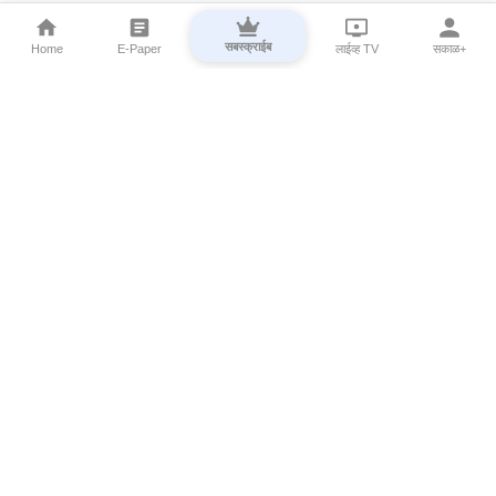
सबस्क्राईब
Home
E-Paper
लाईव्ह TV
सकाळ+
⌄
Marathi News
⌄
About Esakal
⌄
Digital Products
⌄
Sakal Programs