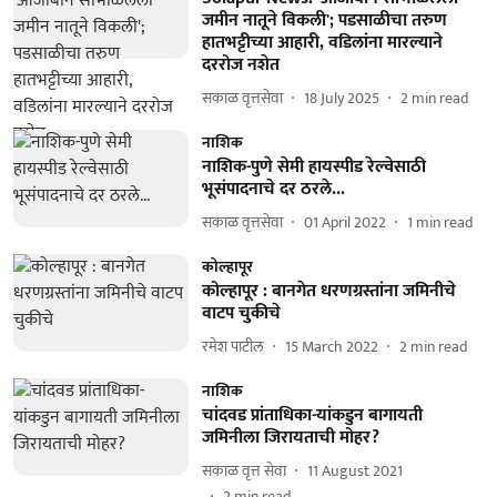
जमीन नातूने विकली'; पडसाळीचा तरुण
हातभट्टीच्या आहारी, वडिलांना मारल्याने
दररोज नशेत
सकाळ वृत्तसेवा
18 July 2025
2
min read
नाशिक
नाशिक-पुणे सेमी हायस्पीड रेल्वेसाठी
भूसंपादनाचे दर ठरले...
सकाळ वृत्तसेवा
01 April 2022
1
min read
कोल्हापूर
कोल्‍हापूर : बानगेत धरणग्रस्तांना जमिनीचे
वाटप चुकीचे
रमेश पाटील
15 March 2022
2
min read
नाशिक
चांदवड प्रांताधिका-यांकडुन बागायती
जमिनीला जिरायताची मोहर?
सकाळ वृत्त सेवा
11 August 2021
2
min read