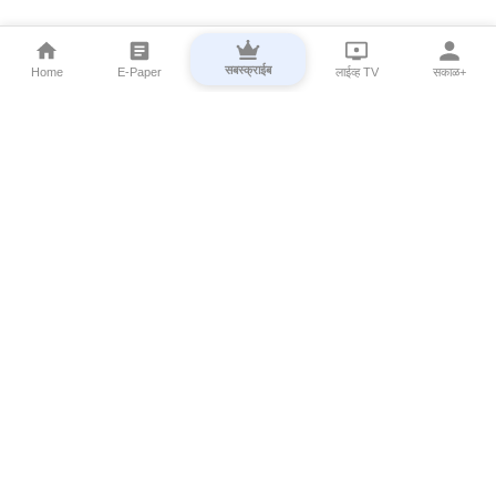
सबस्क्राईब
Home
E-Paper
लाईव्ह TV
सकाळ+
⌄
Marathi News
⌄
About Esakal
⌄
Digital Products