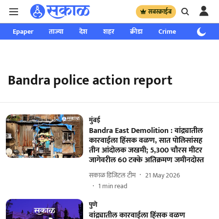
सबस्क्राईब
Epaper
ताज्या
देश
शहर
क्रीडा
Crime
साप्ताहिक
Bandra police action report
मुंबई
Bandra East Demolition : वांद्र्यातील
कारवाईला हिंसक वळण, सात पोलिसांसह
तीन आंदोलक जखमी; 5,300 चौरस मीटर
जागेवरील 60 टक्के अतिक्रमण जमीनदोस्त
सकाळ डिजिटल टीम
21 May 2026
1
min read
पुणे
वांद्र्यातील कारवाईला हिंसक वळण