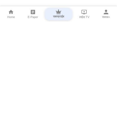
सबस्क्राईब
Home
E-Paper
लाईव्ह TV
सकाळ+
⌄
Marathi News
⌄
About Esakal
⌄
Digital Products