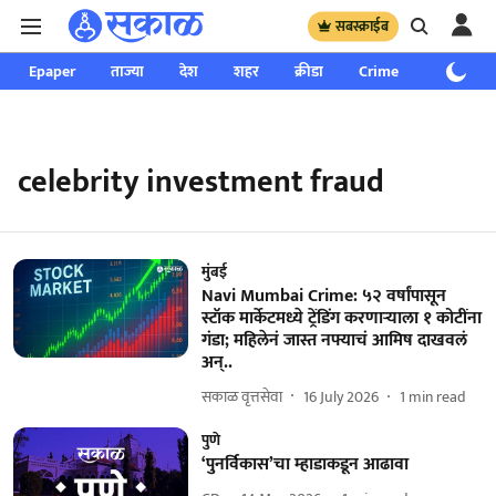
सबस्क्राईब
Epaper
ताज्या
देश
शहर
क्रीडा
Crime
साप्ताहिक
celebrity investment fraud
मुंबई
Navi Mumbai Crime: ५२ वर्षांपासून
स्टॉक मार्केटमध्ये ट्रेंडिंग करणाऱ्याला १ कोटींना
गंडा; महिलेनं जास्त नफ्याचं आमिष दाखवलं
अन्..
सकाळ वृत्तसेवा
16 July 2026
1
min read
पुणे
‘पुनर्विकास’चा म्हाडाकडून आढावा