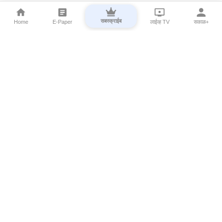
सबस्क्राईब
Home
E-Paper
लाईव्ह TV
सकाळ+
⌄
Marathi News
⌄
About Esakal
⌄
Digital Products
⌄
Sakal Programs