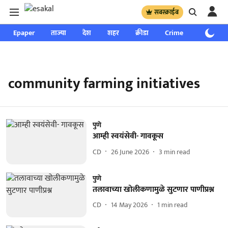
सबस्क्राईब
Epaper
ताज्या
देश
शहर
क्रीडा
Crime
साप्ताहिक
community farming initiatives
पुणे
आम्ही स्वयंसेवी- गावकूस
CD
26 June 2026
3
min read
पुणे
तलावाच्या खोलीकणामुळे सुटणार पाणीप्रश्न
CD
14 May 2026
1
min read