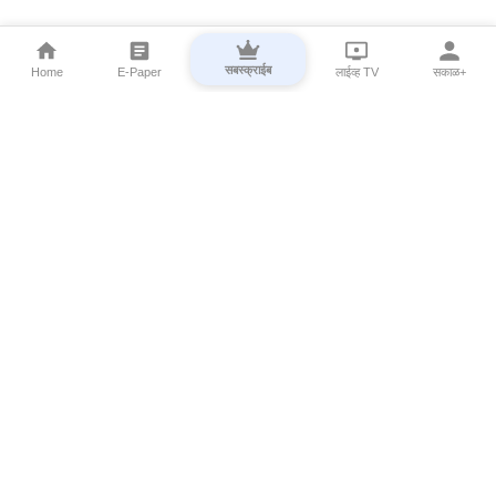
सबस्क्राईब
Home
E-Paper
लाईव्ह TV
सकाळ+
⌄
Marathi News
⌄
About Esakal
⌄
Digital Products