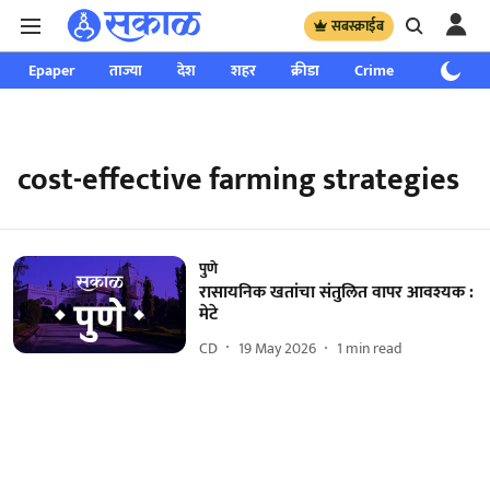
सबस्क्राईब
Epaper
ताज्या
देश
शहर
क्रीडा
Crime
साप्ताहिक
cost-effective farming strategies
पुणे
रासायनिक खतांचा संतुलित वापर आवश्यक :
मेटे
CD
19 May 2026
1
min read