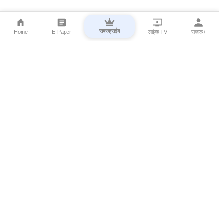
सबस्क्राईब
Home
E-Paper
लाईव्ह TV
सकाळ+
⌄
Marathi News
⌄
About Esakal
⌄
Digital Products