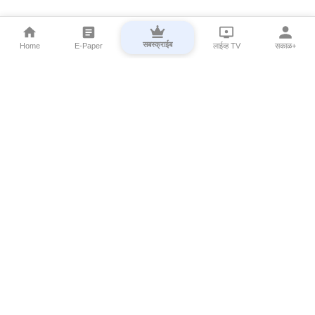
सबस्क्राईब
Home
E-Paper
लाईव्ह TV
सकाळ+
⌄
Marathi News
⌄
About Esakal
⌄
Digital Products