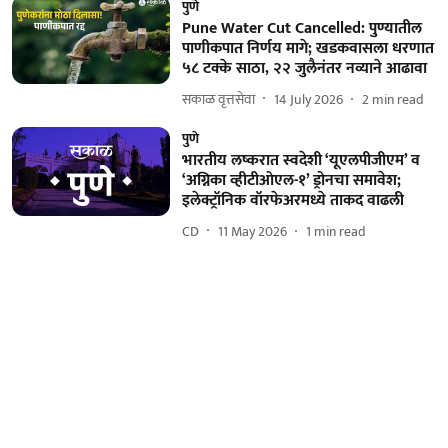
पुणे
Pune Water Cut Cancelled: पुण्यातील
पाणीकपात निर्णय मागे; खडकवासला धरणात
५८ टक्के साठा, २२ जुलैनंतर नव्याने आढावा
सकाळ वृत्तसेवा
14 July 2026
2
min read
पुणे
भारतीय लष्करात स्वदेशी ‘यूएलपीजीएम’ व
‘अग्निका व्हीटीओएल-१’ ड्रोनचा समावेश;
इलेक्ट्रॉनिक वॉरफेअरमध्ये ताकद वाढली
CD
11 May 2026
1
min read