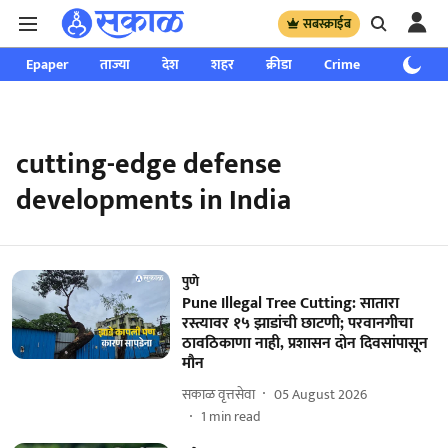
सबस्क्राईब
Epaper
ताज्या
देश
शहर
क्रीडा
Crime
साप्ताहिक
cutting-edge defense
developments in India
पुणे
Pune Illegal Tree Cutting: सातारा
रस्त्यावर १५ झाडांची छाटणी; परवानगीचा
ठावठिकाणा नाही, प्रशासन दोन दिवसांपासून
मौन
सकाळ वृत्तसेवा
05 August 2026
1
min read