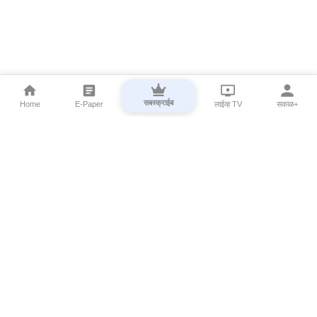
सबस्क्राईब
Home
E-Paper
लाईव्ह TV
सकाळ+
⌄
Marathi News
⌄
About Esakal