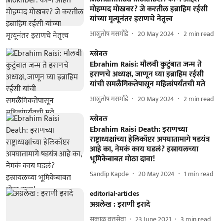
मोहम्मद मोखबर? जे करतील इब्राहिम रईसी
यांच्या मृत्यूनंतर इराणचे नेतृत्त्व
आशुतोष मसगौंडे
20 May 2024
2
min read
ग्लोबल
Ebrahim Raisi: मौलवी कुटुंबात जन्म ते
इराणचे अध्यक्ष, जाणून घ्या इब्राहिम रईसी
यांची समलैंगिकतेपासून महिलांपर्यंतची मते
आशुतोष मसगौंडे
20 May 2024
2
min read
ग्लोबल
Ebrahim Raisi Death: इराणच्या
राष्ट्राध्यक्षांच्या हेलिकॉप्टर अपघातामागे षडयंत्र
आहे का, नेमकं काय घडलं? इस्रायलच्या
भूमिकेबाबत मोठा दावा!
Sandip Kapde
20 May 2024
1
min read
editorial-articles
अग्रलेख : इराणी इरादे
सकाळ वृत्तसेवा
23 June 2021
3
min read