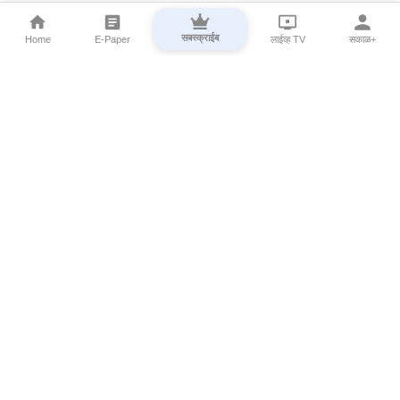
सबस्क्राईब
Home
E-Paper
लाईव्ह TV
सकाळ+
⌄
Marathi News
⌄
About Esakal
⌄
Digital Products
⌄
Sakal Programs