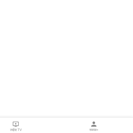
लाईव्ह TV
सकाळ+