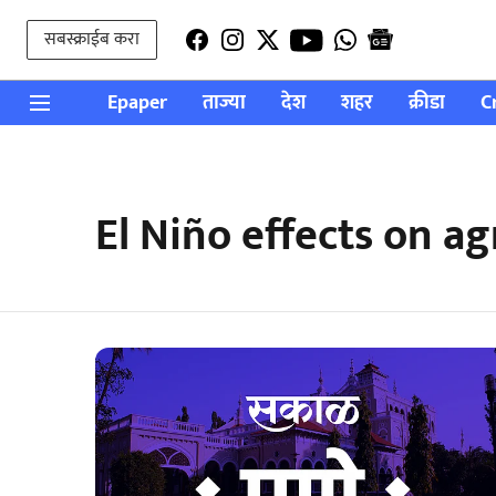
सबस्क्राईब करा
Epaper
ताज्या
देश
शहर
क्रीडा
C
El Niño effects on ag