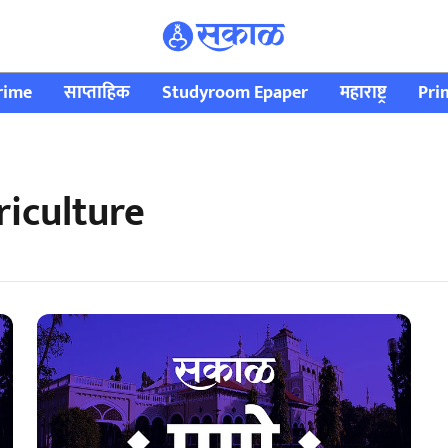
rime
साप्ताहिक
Studyroom Epaper
महाराष्ट्र
Pri
riculture