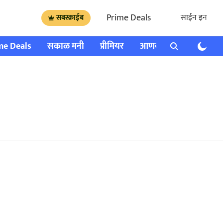
Prime Deals
साईन इन
सबस्क्राईब
me Deals
सकाळ मनी
प्रीमियर
आणखी
राशी भविष्य