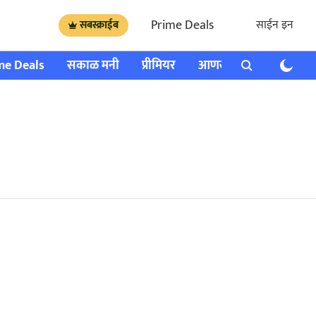
Prime Deals
साईन इन
सबस्क्राईब
me Deals
सकाळ मनी
प्रीमियर
आणखी
राशी भविष्य