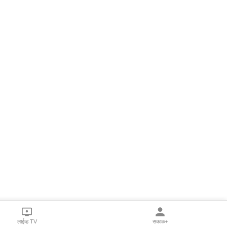
लाईव्ह TV
सकाळ+