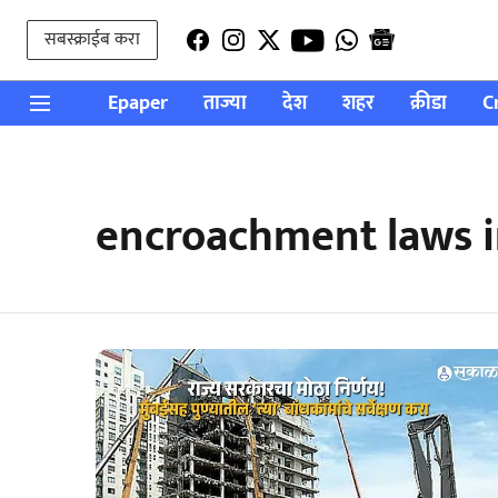
सबस्क्राईब करा
Epaper
ताज्या
देश
शहर
क्रीडा
C
encroachment laws 