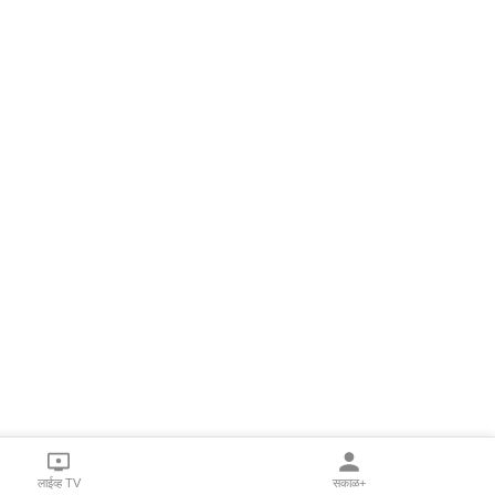
लाईव्ह TV
सकाळ+