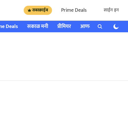
Prime Deals
साईन इन
सबस्क्राईब
me Deals
सकाळ मनी
प्रीमियर
आणखी
राशी भविष्य