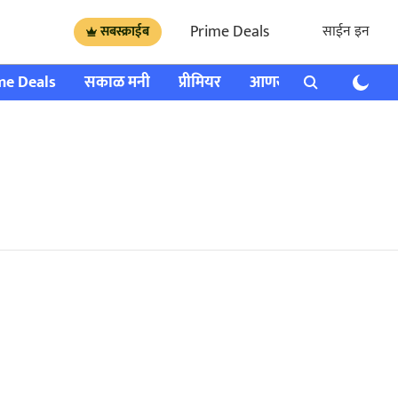
Prime Deals
साईन इन
सबस्क्राईब
me Deals
सकाळ मनी
प्रीमियर
आणखी
राशी भविष्य