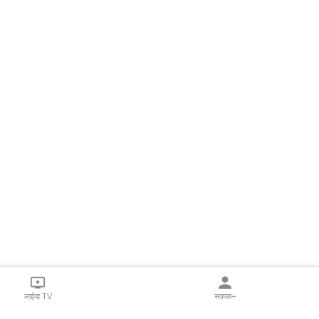
लाईव्ह TV
सकाळ+