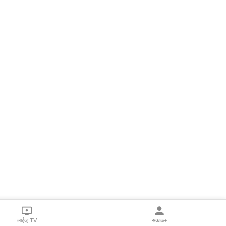
लाईव्ह TV
सकाळ+