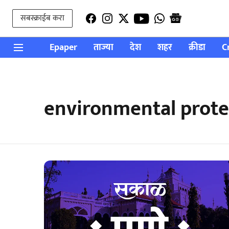
सबस्क्राईब करा
Epaper
ताज्या
देश
शहर
क्रीडा
C
environmental protec