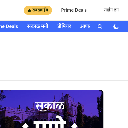
Prime Deals
साईन इन
सबस्क्राईब
me Deals
सकाळ मनी
प्रीमियर
आणखी
राशी भविष्य