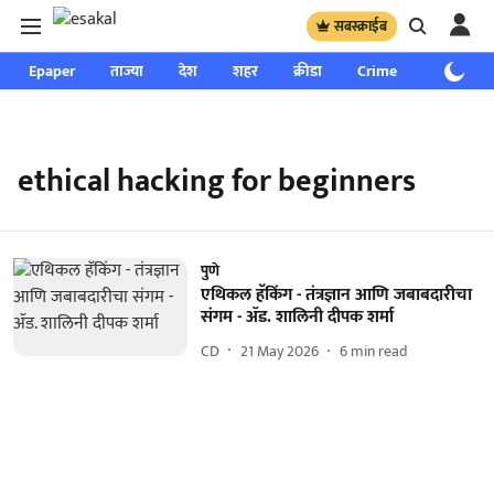
सबस्क्राईब
Epaper
ताज्या
देश
शहर
क्रीडा
Crime
साप्ताहिक
ethical hacking for beginners
पुणे
एथिकल हॅकिंग - तंत्रज्ञान आणि जबाबदारीचा
संगम - ॲड. शालिनी दीपक शर्मा
CD
21 May 2026
6
min read