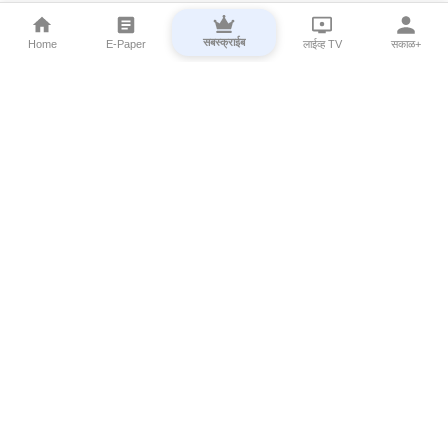
सबस्क्राईब
Home
E-Paper
लाईव्ह TV
सकाळ+
⌄
Marathi News
⌄
About Esakal
⌄
Digital Products
⌄
Sakal Programs