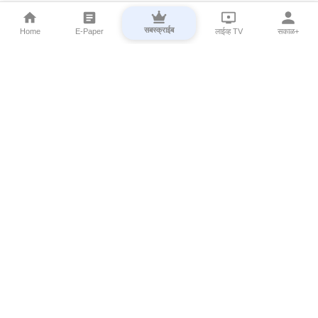
सबस्क्राईब
Home
E-Paper
लाईव्ह TV
सकाळ+
⌄
Marathi News
⌄
About Esakal
⌄
Digital Products
⌄
Sakal Programs