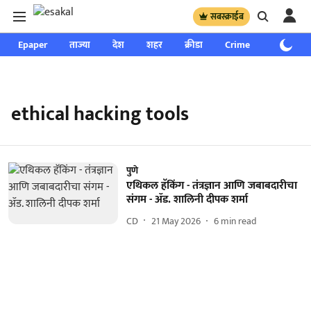
सबस्क्राईब
Epaper
ताज्या
देश
शहर
क्रीडा
Crime
साप्ताहिक
ethical hacking tools
पुणे
एथिकल हॅकिंग - तंत्रज्ञान आणि जबाबदारीचा
संगम - ॲड. शालिनी दीपक शर्मा
CD
21 May 2026
6
min read