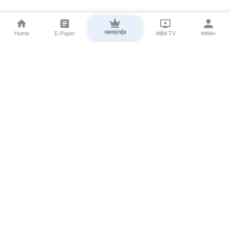
सबस्क्राईब
Home
E-Paper
लाईव्ह TV
सकाळ+
⌄
Marathi News
⌄
About Esakal
⌄
Digital Products