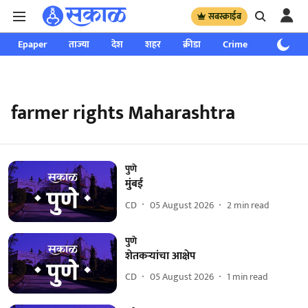
सबस्क्राईब
Epaper
ताज्या
देश
शहर
क्रीडा
Crime
साप्ताहिक
farmer rights Maharashtra
पुणे
मुंबई
CD
05 August 2026
2
min read
पुणे
शेतकऱ्यांचा आक्षेप
CD
05 August 2026
1
min read