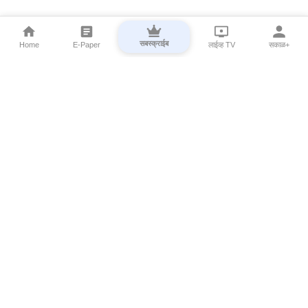
सबस्क्राईब
Home
E-Paper
लाईव्ह TV
सकाळ+
⌄
Marathi News
⌄
About Esakal
⌄
Digital Products