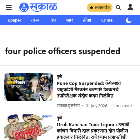
सबस्क्राईब
Epaper
ताज्या
देश
शहर
क्रीडा
Crime
साप्ताहिक
four police officers suspended
पुणे
Pune Cop Suspended: कॅफेमध्ये
ग्राहकांशी गैरवर्तन करणारे डेक्कनचे
उपनिरीक्षक संदीप कदम निलंबित
सकाळ वृत्तसेवा
01 July 2026
1
min read
पुणे
Uruli Kanchan Toxic Liquor : उरुळी
कांचन विषारी दारू प्रकरणात दोन पोलीस
हवालदार निलंबित; राधेश्याम प्रजापतीशी