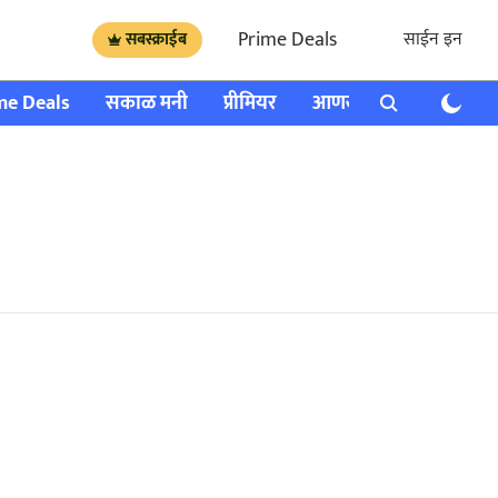
Prime Deals
साईन इन
सबस्क्राईब
me Deals
सकाळ मनी
प्रीमियर
आणखी
राशी भविष्य