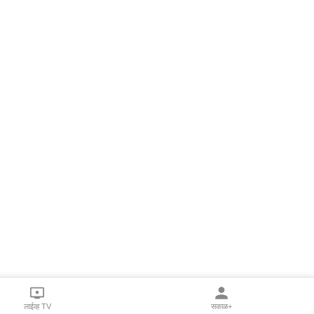
लाईव्ह TV
सकाळ+