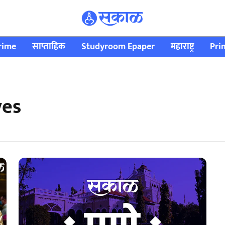
rime
साप्ताहिक
Studyroom Epaper
महाराष्ट्र
Pri
ves