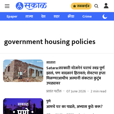
सबस्क्राईब
Epaper
ताज्या
देश
शहर
क्रीडा
Crime
साप्ताहिक
government housing policies
सातारा
Satara:सरकारी योजनेनं घराचं स्वप्न पूर्ण
झालं, पण वादळानं हिरावलं; शेवटचा हप्ता
मिळण्याआधीच अस्मानी संकटात कुटुंब
उघड्यावर
प्रशांत पाटील
07 June 2026
2
min read
पुणे
आमचे घर का पाडले, अभ्यास कुठे करू?