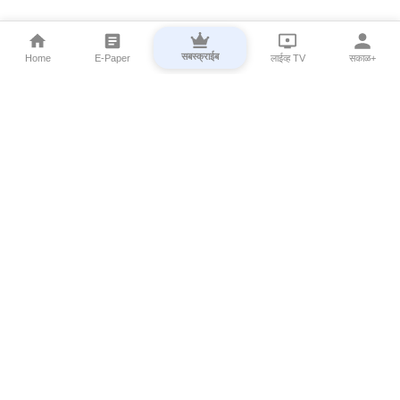
सबस्क्राईब
Home
E-Paper
लाईव्ह TV
सकाळ+
⌄
Marathi News
⌄
About Esakal
⌄
Digital Products