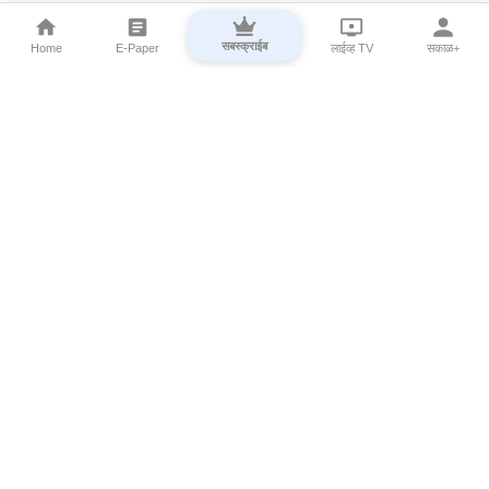
सबस्क्राईब
Home
E-Paper
लाईव्ह TV
सकाळ+
⌄
Marathi News
⌄
About Esakal
⌄
Digital Products
⌄
Sakal Programs