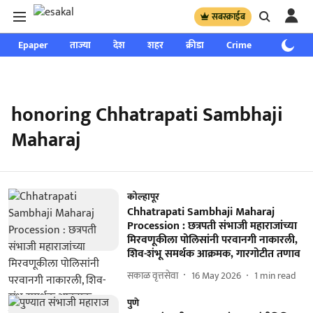
सबस्क्राईब
Epaper
ताज्या
देश
शहर
क्रीडा
Crime
साप्ताहिक
honoring Chhatrapati Sambhaji
Maharaj
कोल्हापूर
Chhatrapati Sambhaji Maharaj
Procession : छत्रपती संभाजी महाराजांच्या
मिरवणूकीला पोलिसांनी परवानगी नाकारली,
शिव-शंभू समर्थक आक्रमक, गारगोटीत तणाव
सकाळ वृत्तसेवा
16 May 2026
1
min read
पुणे