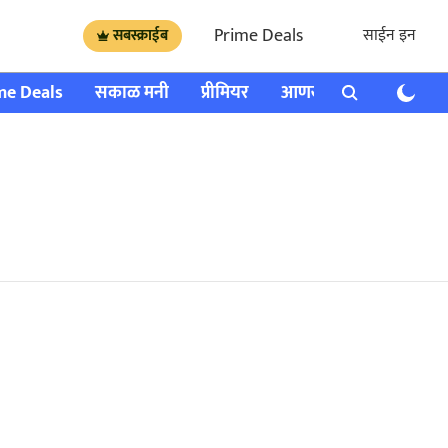
Prime Deals
साईन इन
सबस्क्राईब
me Deals
सकाळ मनी
प्रीमियर
आणखी
राशी भविष्य