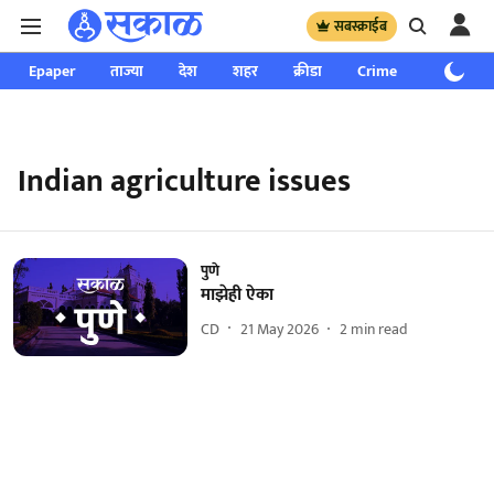
सबस्क्राईब
Epaper
ताज्या
देश
शहर
क्रीडा
Crime
साप्ताहिक
Indian agriculture issues
पुणे
माझेही ऐका
CD
21 May 2026
2
min read