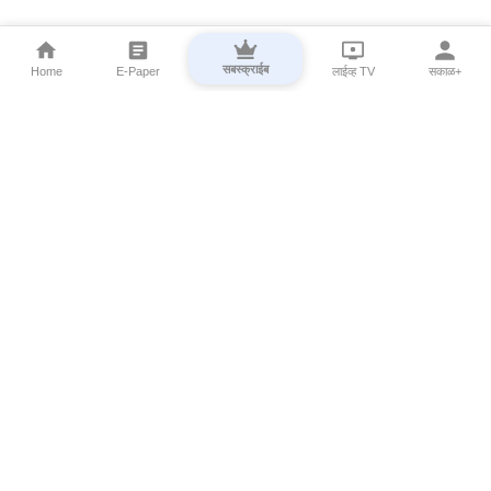
सबस्क्राईब
Home
E-Paper
लाईव्ह TV
सकाळ+
⌄
Marathi News
⌄
About Esakal
⌄
Digital Products