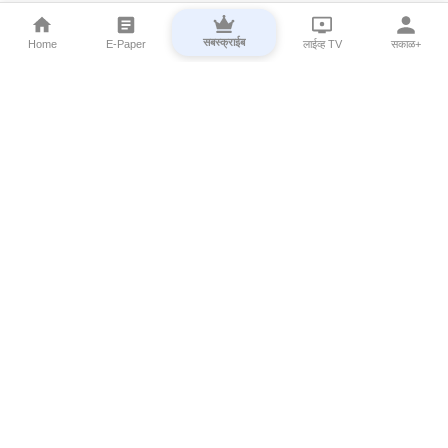
सबस्क्राईब
Home
E-Paper
लाईव्ह TV
सकाळ+
⌄
Marathi News
⌄
About Esakal
⌄
Digital Products
⌄
Sakal Programs