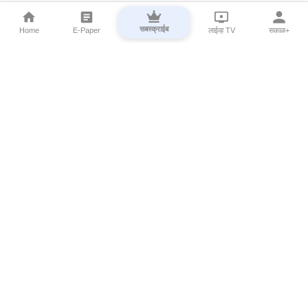
सबस्क्राईब
Home
E-Paper
लाईव्ह TV
सकाळ+
⌄
Marathi News
⌄
About Esakal
⌄
Digital Products
⌄
Sakal Programs