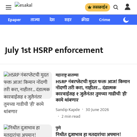
सबस्क्राईब
Epaper
ताज्या
देश
शहर
क्रीडा
Crime
साप्ताहिक
July 1st HSRP enforcement
महाराष्ट्र बातम्या
HSRP नंबरप्लेटची मुदत फक्त आज! किमान
नोंदणी तरी करा, नाहीतर... दंडात्मक
कारवाईसह १ जुलैनंतर तुमच्या गाडीची 'ही'
कामे थांबणार
Sandip Kapde
30 June 2026
2
min read
पुणे
निधीत दुजाभाव हा मतदारांचा अपमान!