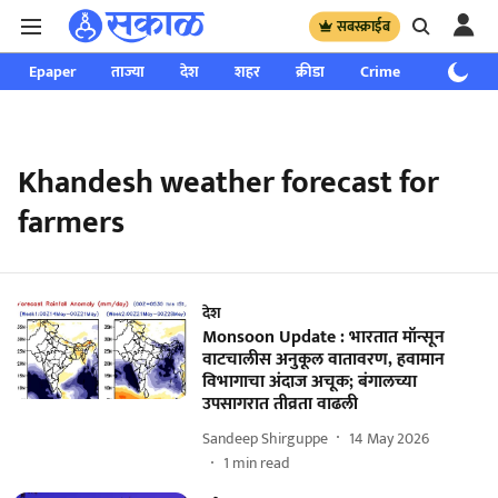
सबस्क्राईब
Epaper
ताज्या
देश
शहर
क्रीडा
Crime
साप्ताहिक
Khandesh weather forecast for
farmers
देश
Monsoon Update : भारतात मॉन्सून
वाटचालीस अनुकूल वातावरण, हवामान
विभागाचा अंदाज अचूक; बंगालच्या
उपसागरात तीव्रता वाढली
Sandeep Shirguppe
14 May 2026
1
min read