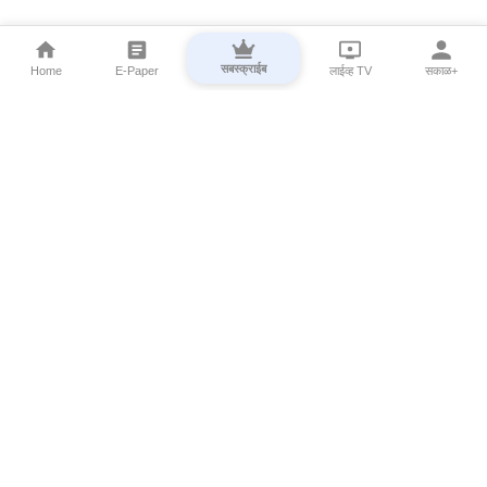
सबस्क्राईब
Home
E-Paper
लाईव्ह TV
सकाळ+
⌄
Marathi News
⌄
About Esakal
⌄
Digital Products