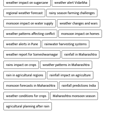
weather impact on sugarcane
weather alert Vidarbha
regional weather forecast
rainy season farming challenges
monsoon impact on water supply
weather changes and wars
weather patterns affecting conflict
monsoon impact on homes
weather alerts in Pune
rainwater harvesting systems
weather report for Someshwarnagar
rainfall in Maharashtra
rains impact on crops
weather patterns in Maharashtra
rain in agricultural regions
rainfall impact on agriculture
monsoon forecasts in Maharashtra
rainfall predictions India
weather conditions for crops
Maharashtra monsoon season
agricultural planning after rain