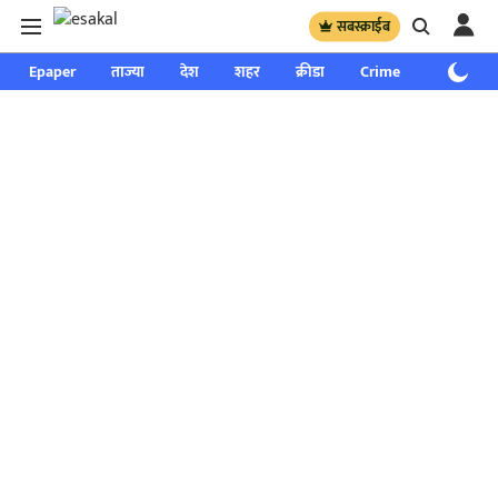
सबस्क्राईब
Epaper
ताज्या
देश
शहर
क्रीडा
Crime
साप्ताहिक