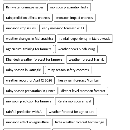
Rainwater drainage issues
monsoon preparation India
rain prediction effects on crops
monsoon impact on crops
monsoon crop issues
early monsoon forecast 2023
weather changes in Maharashtra
rainfall dependency in Marathwada
agricultural training for farmers
weather news Sindhudurg
Khandesh weather forecast for farmers
weather forecast Nashik
rainy season in Ratnagiri
rainy season safety concerns
weather report for April 12 2026
heavy rain forecast Mumbai
rainy season preparation in Junner
district-level monsoon forecast
monsoon prediction for farmers
Kerala monsoon arrival
rainfall prediction with AI
weather forecast for agriculture
monsoon effect on agriculture
India weather forecast technology