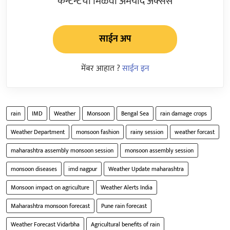
कन्टेन्टचा मिळवा अमर्याद ॲक्सेस
साईन अप
मेंबर आहात ?
साईन इन
rain
IMD
Weather
Monsoon
Bengal Sea
rain damage crops
Weather Department
monsoon fashion
rainy session
weather forcast
maharashtra assembly monsoon session
monsoon assembly session
monsoon diseases
imd nagpur
Weather Update maharashtra
Monsoon impact on agriculture
Weather Alerts India
Maharashtra monsoon forecast
Pune rain forecast
Weather Forecast Vidarbha
Agricultural benefits of rain