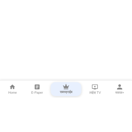
सबस्क्राईब
Home
E-Paper
लाईव्ह TV
सकाळ+