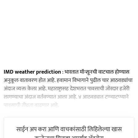
IMD weather prediction
: भारतात मॉन्सूनची वाटचाल होण्यास
अनुकूल वातावरण होत आहे. हवामान विभागाने पुढील चार आठवड्यांचा
अंदाज व्यक्त केला आहे. महाराष्ट्रासह देशभरात पावसाची जोरदार हजेरी
लागण्याचा अंदाज वर्तवण्यात आला आहे. ४ आठवड्यात टप्प्याटप्प्याने
पावसाची तीव्रता वाढणार आहे.
साईन अप करा आणि वाचकांसाठी लिहिलेल्या खास