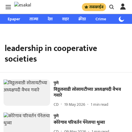
सबस्क्राईब
Epaper
ताज्या
देश
शहर
क्रीडा
Crime
साप्ताहिक
leadership in cooperative
societies
पुणे
विठ्ठलवाडी सोसायटीच्या अध्यक्षपदी वैभव
गवारे
CD
19 May 2026
1
min read
पुणे
कोरेगाव परिवर्तन पॅनेलचा धुव्वा
CD
09 May 2026
1
min read