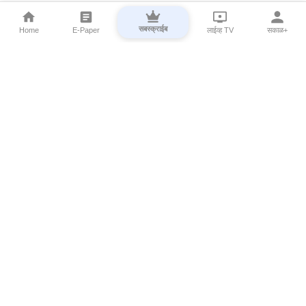
सबस्क्राईब
Home
E-Paper
लाईव्ह TV
सकाळ+
⌄
Marathi News
⌄
About Esakal
⌄
Digital Products
⌄
Sakal Programs