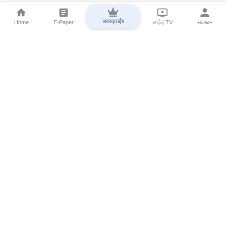
सबस्क्राईब
Home
E-Paper
लाईव्ह TV
सकाळ+
⌄
Marathi News
⌄
About Esakal
⌄
Digital Products
⌄
Sakal Programs