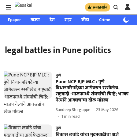
सबस्क्राईब
Epaper
ताज्या
देश
शहर
क्रीडा
Crime
साप्ताहिक
legal battles in Pune politics
पुणे
Pune NCP BJP MLC : पुणे
विधानपरिषदेच्या जागेवरुन रस्सीखेच,
राष्ट्रवादी -भाजपमध्ये संघर्षाची चिन्हे; भाजप
नेत्यांने आकड्यांचा खेळ मांडला
Sandeep Shirguppe
23 May 2026
1
min read
पुणे
विकास लवांडे यांचा मुदतवाढीचा अर्ज