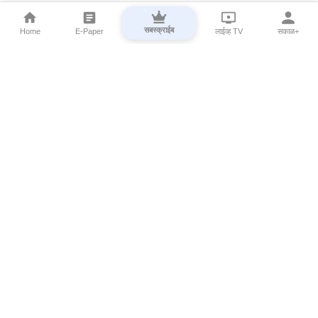
सबस्क्राईब
Home
E-Paper
लाईव्ह TV
सकाळ+
⌄
Marathi News
⌄
About Esakal
⌄
Digital Products
⌄
Sakal Programs