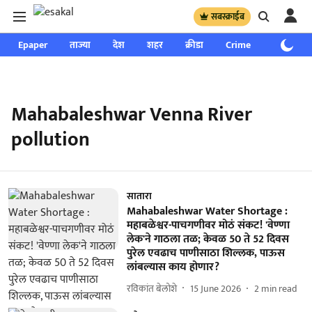
सबस्क्राईब
Epaper
ताज्या
देश
शहर
क्रीडा
Crime
साप्ताहिक
Mahabaleshwar Venna River
pollution
सातारा
Mahabaleshwar Water Shortage :
महाबळेश्वर-पाचगणीवर मोठं संकट! 'वेण्णा
लेक'ने गाठला तळ; केवळ 50 ते 52 दिवस
पुरेल एवढाच पाणीसाठा शिल्लक, पाऊस
लांबल्यास काय होणार?
रविकांत बेलोशे
15 June 2026
2
min read