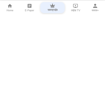
सबस्क्राईब
Home
E-Paper
लाईव्ह TV
सकाळ+
⌄
Marathi News
⌄
About Esakal
⌄
Digital Products
⌄
Sakal Programs