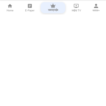
सबस्क्राईब
Home
E-Paper
लाईव्ह TV
सकाळ+
⌄
Marathi News
⌄
About Esakal
⌄
Digital Products
⌄
Sakal Programs