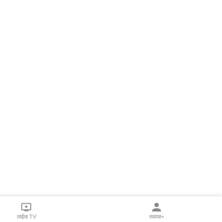
लाईव्ह TV
सकाळ+