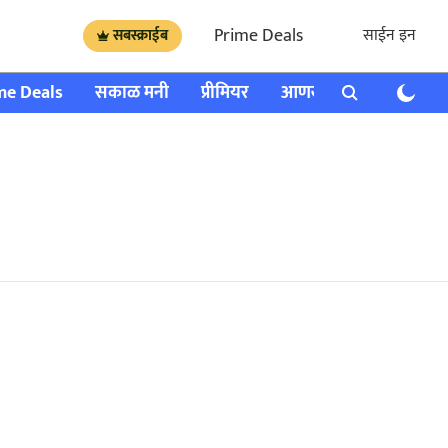
Prime Deals
साईन इन
सबस्क्राईब
me Deals
सकाळ मनी
प्रीमियर
आणखी
राशी भविष्य