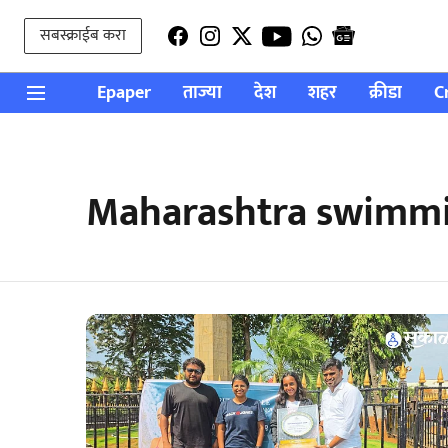
सबस्क्राईब करा
Epaper
ताज्या
देश
शहर
क्रीडा
C
Maharashtra swimm