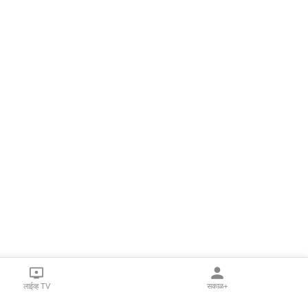
लाईव्ह TV
सकाळ+