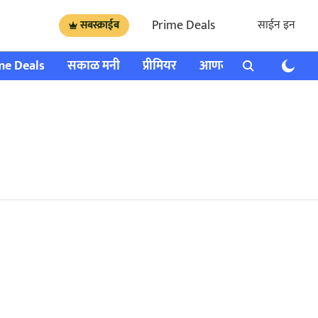
Prime Deals
साईन इन
सबस्क्राईब
me Deals
सकाळ मनी
प्रीमियर
आणखी
राशी भविष्य