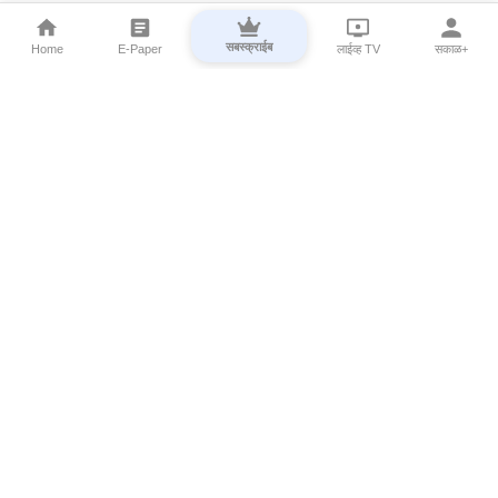
सबस्क्राईब
Home
E-Paper
लाईव्ह TV
सकाळ+
⌄
Marathi News
⌄
About Esakal
⌄
Digital Products
⌄
Sakal Programs