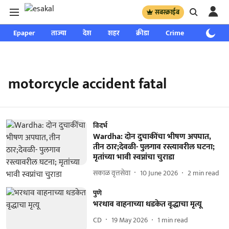
सबस्क्राईब
Epaper
ताज्या
देश
शहर
क्रीडा
Crime
साप्ताहिक
motorcycle accident fatal
विदर्भ
Wardha: दोन दुचाकींचा भीषण अपघात,
तीन ठार;देवळी- पुलगाव रस्त्यावरील घटना;
मृतांच्या भावी स्वप्नांचा चुराडा
सकाळ वृत्तसेवा
10 June 2026
2
min read
पुणे
भरधाव वाहनाच्या धडकेत वृद्धाचा मृत्यू
CD
19 May 2026
1
min read